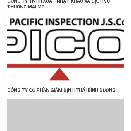
CÔNG TY TNHH XUẤT NHẬP KHẨU VÀ DỊCH VỤ
THƯƠNG MẠI MP
CÔNG TY CỔ PHẦN GIÁM ĐỊNH THÁI BÌNH DƯƠNG