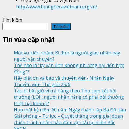
• Hiệp hội Nghề cá Việt Nam
http://www.hoinghecavietnam.org.vn/
Tìm kiếm
Tìm kiếm
Tin vừa cập nhật
Một vụ kiện nhầm: Bị đơn là người giao nhận hay
người vận chuyển?
Thế nào là “ký vận đơn không phương hại đến hợp
đồng”?
Hãy biết ơn và bảo vệ thuyền viên- Nhân Ngày
Thuyền viên Thế giới 25/6
Tàu bị bắt giữ vì trả hàng theo Thư cam kết bồi
thường (LOI): người nhận hàng có phải bồi thường
thiệt hại không?
Họp mặt kỷ niệm 60 năm Ngày thành lập Ba Đội tàu
Giải phóng – Tự lực – Quyết thắng trong giai đoạn
chiến tranh nhằm bảo đảm vận tải tại miền Bắc
XHCN