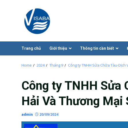
Skip
to
content
Trang chủ
Giới thiệu
Thông tin cần biết
Home
2024
Tháng 9
Công ty TNHH Sửa Chữa Tàu-Dịch 
Công ty TNHH Sửa 
Hải Và Thương Mại 
admin
20/09/2024