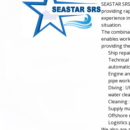
SEASTAR SRS h
providing ra
experience in
situation.
The combinati
enables works
providing the
Ship repa
Technical 
automatio
Engine an
pipe work
Diving : U
water cle
Cleaning :
Supply ma
Offshore 
Logistics 
We also are a