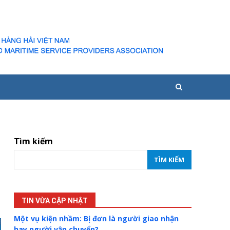
Tìm kiếm
TÌM KIẾM
TIN VỪA CẬP NHẬT
Một vụ kiện nhầm: Bị đơn là người giao nhận
hay người vận chuyển?