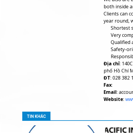
both inside 
Clients can c
year round, 
Shortest s
Very comp
Qualified 
Safety-or
Responsib
Địa chỉ
: 140
phố Hồ Chí M
ĐT
: 028 382
Fax
:
Email
: acco
Website
:
www
TIN KHÁC