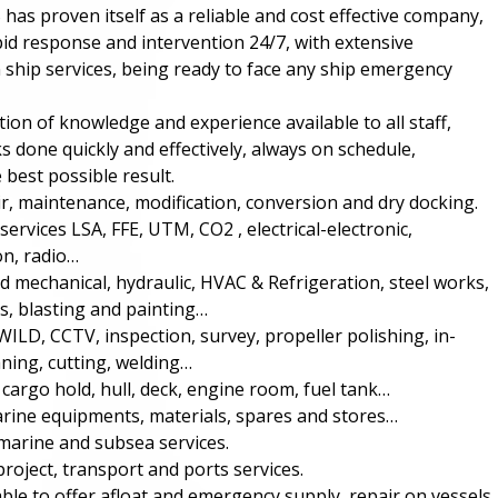
as proven itself as a reliable and cost effective company,
pid response and intervention 24/7, with extensive
 ship services, being ready to face any ship emergency
on of knowledge and experience available to all staff,
 done quickly and effectively, always on schedule,
 best possible result.
ir, maintenance, modification, conversion and dry docking.
services LSA, FFE, UTM, CO2 , electrical-electronic,
n, radio…
d mechanical, hydraulic, HVAC & Refrigeration, steel works,
s, blasting and painting…
WILD, CCTV, inspection, survey, propeller polishing, in-
aning, cutting, welding…
 cargo hold, hull, deck, engine room, fuel tank…
rine equipments, materials, spares and stores…
marine and subsea services.
project, transport and ports services.
ble to offer afloat and emergency supply, repair on vessels