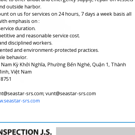
and outside harbor.
ount on us for services on 24 hours, 7 days a week basis all
with emphasis on :
ervice duration.
etitive and reasonable service cost.
and disciplined workers.
iented and environment-protected practices.
le behavior.
C Nam Kỳ Khởi Nghĩa, Phường Bến Nghé, Quận 1, Thành
inh, Việt Nam
 18751
unt@seastar-srs.com; vunt@seastar-srs.com
.seastar-srs.com