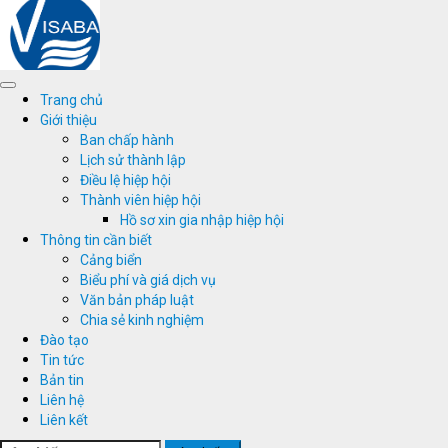
Skip
to
content
Primary
Trang chủ
Menu
Giới thiệu
Ban chấp hành
Lịch sử thành lập
Điều lệ hiệp hội
Thành viên hiệp hội
Hồ sơ xin gia nhập hiệp hội
Thông tin cần biết
Cảng biển
Biểu phí và giá dịch vụ
Văn bản pháp luật
Chia sẻ kinh nghiệm
Đào tạo
Tin tức
Bản tin
Liên hệ
Liên kết