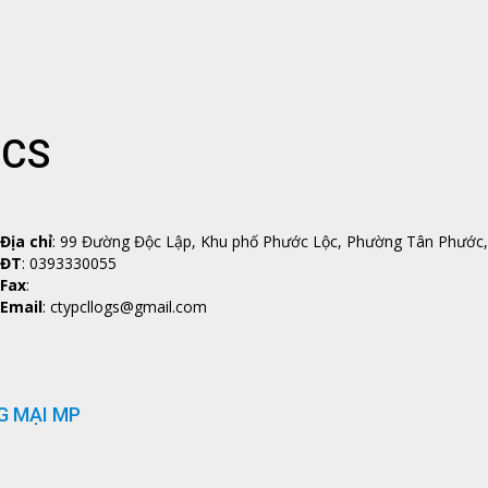
ICS
Địa chỉ
: 99 Đường Độc Lập, Khu phố Phước Lộc, Phường Tân Phước, 
ĐT
: 0393330055
Fax
:
Email
: ctypcllogs@gmail.com
G MẠI MP