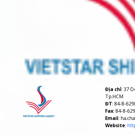
Địa chỉ
: 37 
Tp.HCM
ĐT
: 84-8-62
Fax
: 84-8-62
Email
: ha.c
Website
:
htt