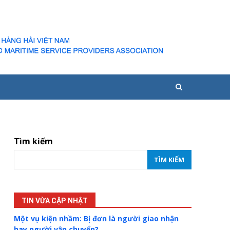
Tìm kiếm
TÌM KIẾM
TIN VỪA CẬP NHẬT
Một vụ kiện nhầm: Bị đơn là người giao nhận
hay người vận chuyển?