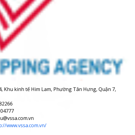
D4, Khu kinh tế Him Lam, Phường Tân Hưng, Quận 7,
982266
904777
hau@vssa.com.vn
p://www.vssa.com.vn/