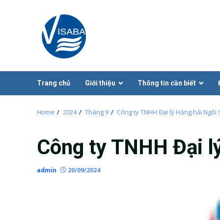
Skip
to
content
Trang chủ
Giới thiệu
Thông tin cần biết
Home
2024
Tháng 9
Công ty TNHH Đại lý Hàng hải Ngôi 
Công ty TNHH Đại lý
admin
20/09/2024