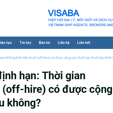
Đào tạo
Tin tức
Bản tin
Liên hệ
Liên kết
ian không tính tiền thuê (off-hire) có được cộng vào thời hạn thuê tàu khôn
ịnh hạn: Thời gian
 (off-hire) có được cộng
àu không?