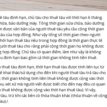
 tàu định hạn, chủ tàu cho thuê tàu với thời hạn 6 tháng.
 chữa, bảo dưỡng máy. Tổng thời gian sửa chữa, bảo dưỡng
hận được văn bản của người thuê tàu yêu cầu cộng thời gian
 tàu của hợp đồng. Như vậy tổng số thời gian theo người
 thời hạn thuê tàu nêu trong hợp đồng là thời gian thực tế
gười thuê tàu cho rằng phải cộng thời gian họ không được
ng hợp đồng. Chủ tàu có quan điểm, làm như vậy là không
u định hạn bao gồm cả thời gian không tính tiền thuê.
thuê tàu định hạn, thời hạn thuê tàu được tính liên tục từ
để khai thác/sử dụng cho đến khi người thuê tàu trả tàu cho
; thời gian không tính tiền thuê không được cộng vào thời
 vụ xét xử mà người viết được biết cho đến nay đều có quan
 thuê không được cộng vào thời hạn thuê tàu). Vì vậy,
tàu, trừ khi các bên có thỏa thuận khác (thỏa thuận về cộn
u)./.