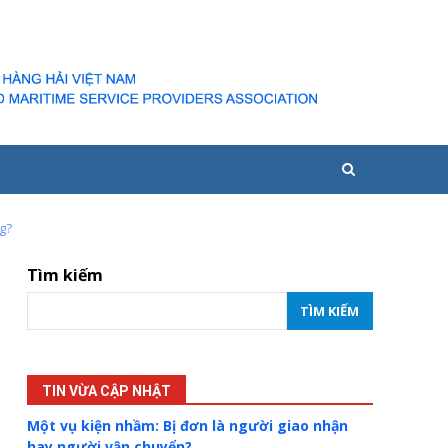
g?
Tìm kiếm
TÌM KIẾM
TIN VỪA CẬP NHẬT
Một vụ kiện nhầm: Bị đơn là người giao nhận
hay người vận chuyển?