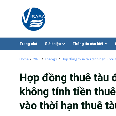
Skip
to
content
Trang chủ
Giới thiệu
Thông tin cần biết
Home
2023
Tháng 3
Hợp đồng thuê tàu định hạn: Thời g
Hợp đồng thuê tàu đ
không tính tiền thuê
vào thời hạn thuê t