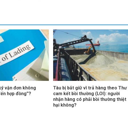
“ký vận đơn không
Tàu bị bắt giữ vì trả hàng theo Thư
đến hợp đồng”?
cam kết bồi thường (LOI): người
nhận hàng có phải bồi thường thiệt
hại không?
yright Visaba © All rights reserved.
|
DarkNews
by AF them