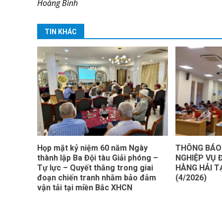
Hoàng Bình
TIN KHÁC
Họp mặt kỷ niệm 60 năm Ngày
THÔNG BÁO
thành lập Ba Đội tàu Giải phóng –
NGHIỆP VỤ Đ
Tự lực – Quyết thắng trong giai
HÀNG HẢI T
đoạn chiến tranh nhằm bảo đảm
(4/2026)
vận tải tại miền Bắc XHCN
Cop