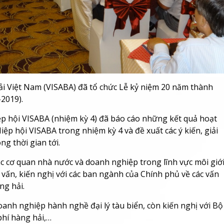
hải Việt Nam (VISABA) đã tổ chức Lễ kỷ niệm 20 năm thành
-2019).
p hội VISABA (nhiệm kỳ 4) đã báo cáo những kết quả hoạt
 hội VISABA trong nhiệm kỳ 4 và đề xuất các ý kiến, giải
ng thời gian tới.
các cơ quan nhà nước và doanh nghiệp trong lĩnh vực môi giớ
 vấn, kiến nghị với các ban ngành của Chính phủ về các vấn
ng hải.
oanh nghiệp hành nghề đại lý tàu biển, còn kiến nghị với Bộ
phí hàng hải,…