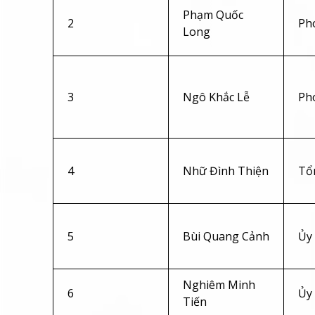
Phạm Quốc
2
Phó
Long
3
Ngô Khắc Lễ
Phó
4
Nhữ Đình Thiện
Tổ
5
Bùi Quang Cảnh
Ủy
Nghiêm Minh
6
Ủy
Tiến