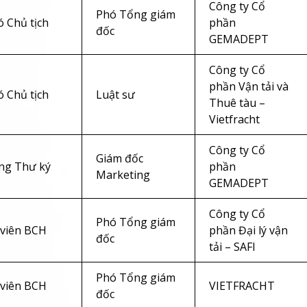
Công ty Cổ
Phó Tổng giám
 Chủ tịch
phần
đốc
GEMADEPT
Công ty Cổ
phần Vận tải và
 Chủ tịch
Luật sư
Thuê tàu –
Vietfracht
Công ty Cổ
Giám đốc
ng Thư ký
phần
Marketing
GEMADEPT
Công ty Cổ
Phó Tổng giám
 viên BCH
phần Đại lý vận
đốc
tải – SAFI
Phó Tổng giám
 viên BCH
VIETFRACHT
đốc