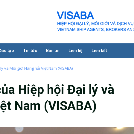
Đào tạo
Tin tức
Bản tin
Liên hệ
Liên kết
 lý và Môi giới Hàng hải Việt Nam (VISABA)
ủa Hiệp hội Đại lý và
Việt Nam (VISABA)