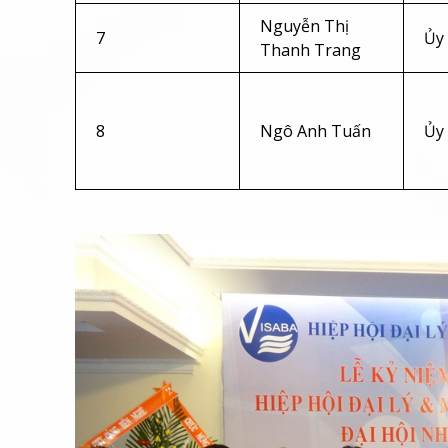
Nguyễn Thị
7
Ủy
Thanh Trang
8
Ngô Anh Tuấn
Ủy