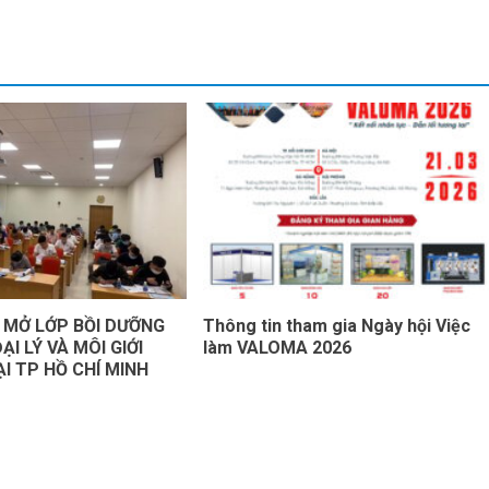
 MỞ LỚP BỒI DƯỠNG
Thông tin tham gia Ngày hội Việc
ẠI LÝ VÀ MÔI GIỚI
làm VALOMA 2026
ẠI TP HỒ CHÍ MINH
yright Visaba © All rights reserved.
|
DarkNews
by AF them