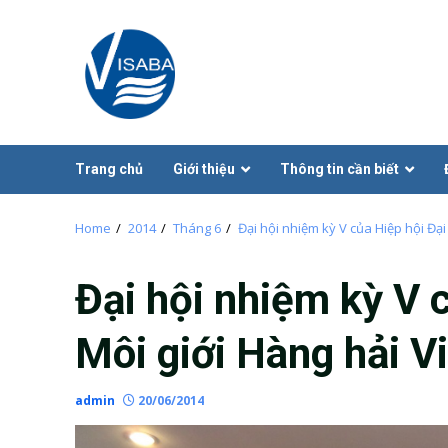
Skip
to
content
Trang chủ
Giới thiệu
Thông tin cần biết
Home
2014
Tháng 6
Đại hội nhiệm kỳ V của Hiệp hội Đại
Đại hội nhiệm kỳ V c
Môi giới Hàng hải 
admin
20/06/2014