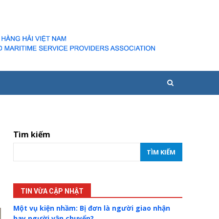
Tìm kiếm
TÌM KIẾM
TIN VỪA CẬP NHẬT
Một vụ kiện nhầm: Bị đơn là người giao nhận
hay người vận chuyển?